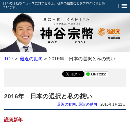
日々の活動やニュースに対する考え、視察の報告などをブログにまとめ
ています。
TOP
>
最近の動向
> 2016年 日本の選択と私の想い
2016年 日本の選択と私の想い
最近の動向
,
最近の動向
|
2016年1月11日
謹賀新年