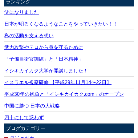
ランキング
父になりました
日本が明るくなるようなことをやっていきたい！！
私の活動を支える想い
武力攻撃やテロから身を守るために
「予備自衛官訓練」と「日本精神」
イシキカイカク大学が開講しました！
イスラエル視察研修 【平成29年11月14〜22日】
平成30年の抱負と「イシキカイカク.com」のオープン
中国に勝つ 日本の大戦略
四十にして惑わず
ブログカテゴリー