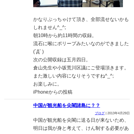
かなりぶっちゃけて頂き、全部流せないかも
しれません^_^;
朝10時から約11時間の収録。
流石に喉にポリープみたいなのができました
(´Д` )
次の公開収録は五月四日。
倉山先生や小坂荒川区議にご登場頂きます。
また激しい内容になりそうですね^_^;
お楽しみに。
iPhoneからの投稿
中国が観光船を尖閣諸島に？？
ブログ
|
2013年4月29日
中国が観光船を尖閣に送る日が来ないため、
明日は我が身と考えて、けん制する必要があ