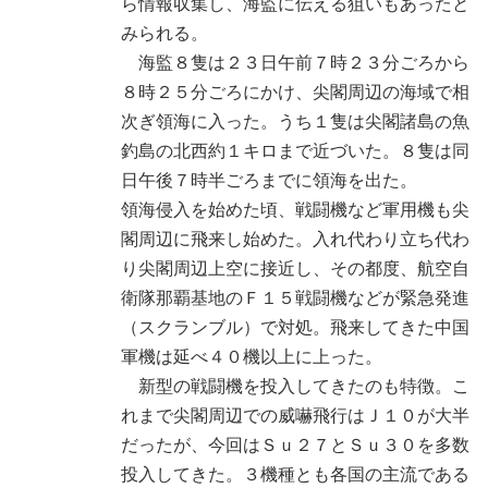
ら情報収集し、海監に伝える狙いもあったと
みられる。
海監８隻は２３日午前７時２３分ごろから
８時２５分ごろにかけ、尖閣周辺の海域で相
次ぎ領海に入った。うち１隻は尖閣諸島の魚
釣島の北西約１キロまで近づいた。８隻は同
日午後７時半ごろまでに領海を出た。
領海侵入を始めた頃、戦闘機など軍用機も尖
閣周辺に飛来し始めた。入れ代わり立ち代わ
り尖閣周辺上空に接近し、その都度、航空自
衛隊那覇基地のＦ１５戦闘機などが緊急発進
（スクランブル）で対処。飛来してきた中国
軍機は延べ４０機以上に上った。
新型の戦闘機を投入してきたのも特徴。こ
れまで尖閣周辺での威嚇飛行はＪ１０が大半
だったが、今回はＳｕ２７とＳｕ３０を多数
投入してきた。３機種とも各国の主流である