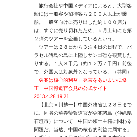
旅行会社や中国メディアによると、大型客
船には一般客や招待客ら２００人以上が乗
船。一般客向けに売り出した約１００席分
は、すぐに売り切れたため、５月上旬にも第
２弾のツアーを企画しているという。
ツアーは２８日から３泊４日の日程で、パ
ラセル諸島の島に上陸しサンゴ礁を観賞した
りする。１人８千元（約１２万７千円）前後
で、外国人は対象外となっている。（共同）
「尖閣は核心的利益」発言をあいまいに修
正 中国報道官会見の公式サイト
2013.4.28 19:21
【北京＝川越一】中国外務省は２８日まで
に、同省の華春瑩報道官が尖閣諸島（沖縄県
石垣市）について「中国の領土主権に関わる
問題だ。当然、中国の核心的利益に属する」