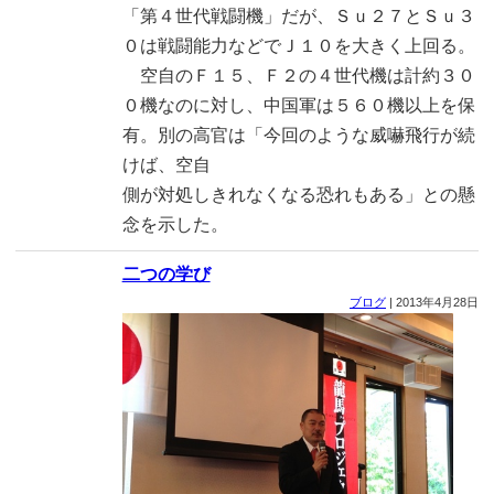
「第４世代戦闘機」だが、Ｓｕ２７とＳｕ３
０は戦闘能力などでＪ１０を大きく上回る。
空自のＦ１５、Ｆ２の４世代機は計約３０
０機なのに対し、中国軍は５６０機以上を保
有。別の高官は「今回のような威嚇飛行が続
けば、空自
側が対処しきれなくなる恐れもある」との懸
念を示した。
二つの学び
ブログ
|
2013年4月28日