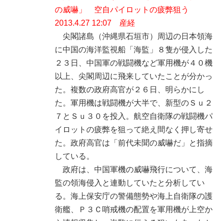
の威嚇」 空自パイロットの疲弊狙う
2013.4.27 12:07 産経
尖閣諸島（沖縄県石垣市）周辺の日本領海
に中国の海洋監視船「海監」８隻が侵入した
２３日、中国軍の戦闘機など軍用機が４０機
以上、尖閣周辺に飛来していたことが分かっ
た。複数の政府高官が２６日、明らかにし
た。軍用機は戦闘機が大半で、新型のＳｕ２
７とＳｕ３０を投入。航空自衛隊の戦闘機パ
イロットの疲弊を狙って絶え間なく押し寄せ
た。政府高官は「前代未聞の威嚇だ」と指摘
している。
政府は、中国軍機の威嚇飛行について、海
監の領海侵入と連動していたと分析してい
る。海上保安庁の警備態勢や海上自衛隊の護
衛艦、Ｐ３Ｃ哨戒機の配置を軍用機が上空か