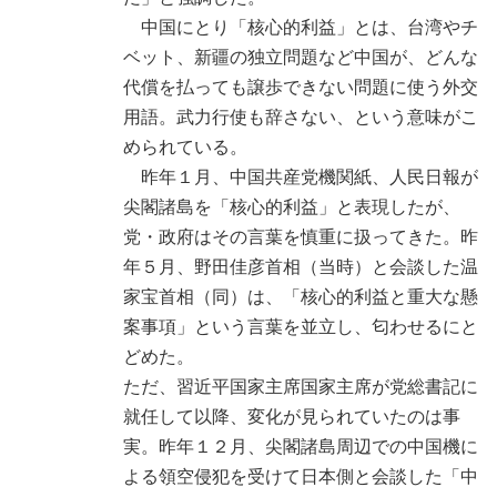
中国にとり「核心的利益」とは、台湾やチ
ベット、新疆の独立問題など中国が、どんな
代償を払っても譲歩できない問題に使う外交
用語。武力行使も辞さない、という意味がこ
められている。
昨年１月、中国共産党機関紙、人民日報が
尖閣諸島を「核心的利益」と表現したが、
党・政府はその言葉を慎重に扱ってきた。昨
年５月、野田佳彦首相（当時）と会談した温
家宝首相（同）は、「核心的利益と重大な懸
案事項」という言葉を並立し、匂わせるにと
どめた。
ただ、習近平国家主席国家主席が党総書記に
就任して以降、変化が見られていたのは事
実。昨年１２月、尖閣諸島周辺での中国機に
よる領空侵犯を受けて日本側と会談した「中