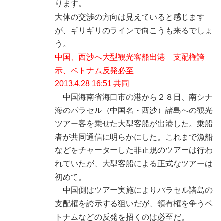
ります。
大体の交渉の方向は見えていると感じます
が、ギリギリのラインで向こうも来るでしょ
う。
中国、西沙へ大型観光客船出港 支配権誇
示、ベトナム反発必至
2013.4.28 16:51 共同
中国海南省海口市の港から２８日、南シナ
海のパラセル（中国名・西沙）諸島への観光
ツアー客を乗せた大型客船が出港した。乗船
者が共同通信に明らかにした。これまで漁船
などをチャーターした非正規のツアーは行わ
れていたが、大型客船による正式なツアーは
初めて。
中国側はツアー実施によりパラセル諸島の
支配権を誇示する狙いだが、領有権を争うベ
トナムなどの反発を招くのは必至だ。