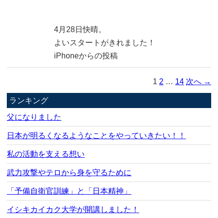
4月28日快晴。
よいスタートがきれました！
iPhoneからの投稿
1
2
…
14
次へ →
ランキング
父になりました
日本が明るくなるようなことをやっていきたい！！
私の活動を支える想い
武力攻撃やテロから身を守るために
「予備自衛官訓練」と「日本精神」
イシキカイカク大学が開講しました！