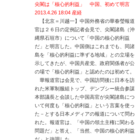
尖閣は「核心的利益」 中国、初めて明言
2013.4.26 18:04 産経
【北京＝川越一】中国外務省の華春瑩報道
官は２６日の定例記者会見で、尖閣諸島（沖
縄県石垣市）について「中国の核心的利益
だ」と明言した。中国側はこれまでも、同諸
島を「核心的利益に準ずる地域」との立場を
示してきたが、中国共産党、政府関係者が公
の場で「核心的利益」と認めたのは初めて。
華報道官は会見で、中国訪問後に日本を訪
れた米軍制服組トップ、デンプシー統合参謀
本部議長と会談した中国高官が尖閣諸島につ
いて何度も「核心的利益」という言葉を使っ
た－とする日本メディアの報道について問わ
れた。報道官は、「中国の領土主権に関わる
問題だ」と答え、「当然、中国の核心的利益
だ」と強調した。