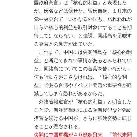
国政府高官」は「核心的利益」と表現した
が、氏名などは伏せた。習氏自身、１月末の
党中央会合で「いかなる外国も、われわれが
自らの核心的利益を取引対象にすることを期
待してはならない」と強調。同諸島を示唆す
る発言との見方が出ていた。
これまで、中国には尖閣諸島を「核心的利
益」と断定できない事情があるとみられてい
た。同諸島についてこの言葉を使いながら、
何も行動を起こさなければ、「核心的な利
益」である台湾やチベット問題の重要性が軽
減してしまう恐れがあるからだ。
外務省報道官が「核心的利益」と明言した
ことで、海洋監視船による領海侵犯など強硬
措置を続ける中国が、さらに強硬姿勢に転じ
ることが懸念される。
尖閣に中国軍機が４０機超飛来 「前代未聞