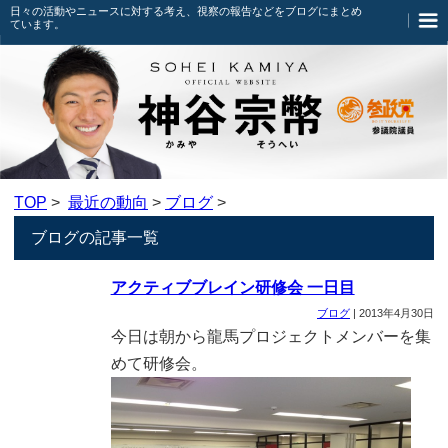
日々の活動やニュースに対する考え、視察の報告などをブログにまとめ
ています。
TOP
>
最近の動向
>
ブログ
>
ブログの記事一覧
アクティブブレイン研修会 一日目
ブログ
|
2013年4月30日
今日は朝から龍馬プロジェクトメンバーを集
めて研修会。