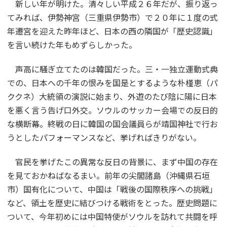
新しい年が明けた。清々しい平成２６年だが、振り返っ
てみれば、伊勢神宮（三重県伊勢市）で２０年に１度の式
年遷宮を迎えた昨年ほど、日本の西の隣国が「歴史認識」
を言い続けた年もめずらしかった。
声高に騒ぎ立てたのは韓国だった。三・一独立運動式典
での、日本への千年の恨みを国是とするような朴槿恵（パ
ククネ）大統領の演説に始まり、外遊のたび陰に陽に日本
を悪く言う告げ口外交。ソウルのサッカー会場での反日的
な横断幕。終戦の日に韓国の国会議員らが靖国神社で行お
うとしたパフォーマンスなど、挙げればきりがない。
官民を挙げたこの異常な反日の背景に、まず中国の存在
を見ておかねばなるまい。前年の尖閣諸島（沖縄県石垣
市）国有化について、中国は「戦後の国際秩序への挑戦」
など、領土を歴史に結びつける戦術をとった。歴史問題に
ついて、今年初めには中国特使がソウルを訪れて共闘を呼