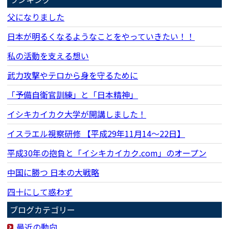
父になりました
日本が明るくなるようなことをやっていきたい！！
私の活動を支える想い
武力攻撃やテロから身を守るために
「予備自衛官訓練」と「日本精神」
イシキカイカク大学が開講しました！
イスラエル視察研修 【平成29年11月14〜22日】
平成30年の抱負と「イシキカイカク.com」のオープン
中国に勝つ 日本の大戦略
四十にして惑わず
ブログカテゴリー
最近の動向