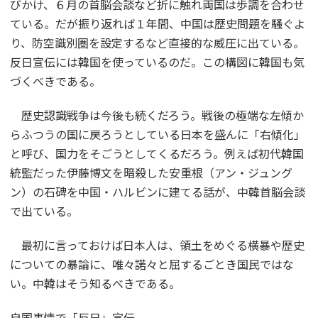
びかけ、６月の首脳会談など折に触れ両国は歩調を合わせ
ている。だが振り返れば１年間、中国は歴史問題を騒ぐよ
り、防空識別圏を設定するなど直接的な威圧に出ている。
反日宣伝には韓国を使っているのだ。この構図に韓国も気
づくべきである。
歴史認識戦争は今後も続くだろう。戦後の極端な左傾か
らふつうの国に戻ろうとしている日本を盛んに「右傾化」
と呼び、国力をそごうとしてくるだろう。例えば初代韓国
統監だった伊藤博文を暗殺した安重根（アン・ジュング
ン）の石碑を中国・ハルビンに建てる話が、中韓首脳会談
で出ている。
最初に言っておけば日本人は、領土をめぐる横暴や歴史
についての暴論に、唯々諾々と屈するごとき国民ではな
い。中韓はそう知るべきである。
自国事情で「反日」宣伝