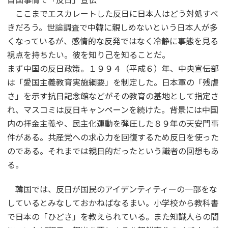
ここまでエスカレートした反日に日本人はどう対処すべ
きだろう。世論調査で中韓に親しめないという日本人が多
くなっているが、感情的な反発ではなく冷静に事態を見る
視点を持ちたい。彼を知り己を知ることだ。
まず中国の反日政策。１９９４（平成６）年、中央宣伝部
は「愛国主義教育実施綱要」を制定した。日本軍の「残虐
さ」を示す抗日記念館などがその教育の基地として指定さ
れ、マスコミは反日キャンペーンを続けた。背景には中国
内の拝金主義や、民主化運動を弾圧した８９年の天安門事
件がある。共産党への求心力を回復するため反日を使った
のである。それまでは親日的だったという識者の回想もあ
る。
韓国では、反日が国民のアイデンティティーの一部をな
しているとみなしておかねばなるまい。小学校から教科書
で日本の「ひどさ」を教えられている。また知識人らの間