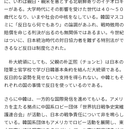
に、いわば親日・親米を悪とする北朝鮮寄りのイデオロギ
ーがある。大学時代にその影響を受けた世代は４０～５０
歳代となり、いまや社会の中核をなしている。韓国マスコ
ミに「反日なら何でもあり」の論調があふれ、戦時徴用の
賠償を命じる判決が出るのも無関係ではあるまい。今世紀
はついに、日本統治時代の対日協力者を難ずる特別法がで
きるなど反日は制度化された。
朴大統領にしても、父親の朴正煕（チョンヒ）は日本の
陸軍士官学校で学び日韓基本条約を結んだ大統領である。
反日的な姿勢を見せないと支持を得られない。中韓ともそ
れぞれの国の事情で反日を使っているのである。
さらに中韓は、一方的な国際発信を進めてもいる。アメリ
カを主たる拠点に中国系ロビー団体「世界抗日戦争史実維
護連合会」が活動し、日本の戦争責任について非を鳴らし
ている。韓国系団体もアメリカでロビー活動を展開し、東