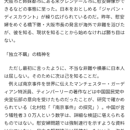
大阪市と姉妹都市にある米グレンデール市に慰安婦像がで
きるなどの事態に至った。日本をおとしめる「ジャパン・
ディスカウント」が繰り広げられているのだ。昨年、慰安
婦をめぐる橋下徹・大阪市長の発言が海外で非難を浴びた
が、彼を知る、現状を知ることから始めなければ勝ち目は
ない。
「独立不羈」の精神を
ただし最初に言ったように、不当な非難や横暴に日本人
は屈しない。そのために次は己を知ることだ。
例えば南京事件を世界に伝えたマンチェスター・ガーデ
ィアン特派員、ティンパーリーの著作などは中国国民党中
央宣伝部の意向を受けたものだったことが、研究で確かめ
られている（北村稔「『南京事件』の探究」）。中国が言
う犠牲者３０万人という数字は、詳細な検証に堪えられる
ものではない。慰安婦問題では強制連行を示すような資料