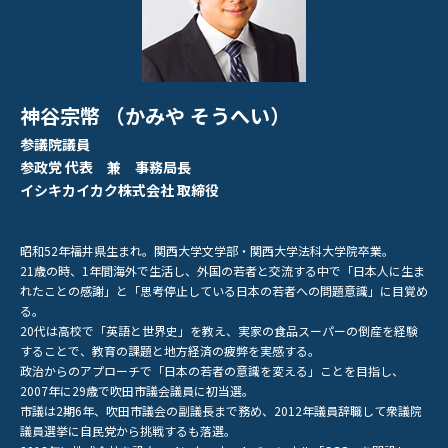
神谷宗幣 （かみや そうへい）
参議院議員
参政党 代表 兼 事務局長
イシキカイカク株式会社 取締役
昭和52年福井県生まれ。関西大学文学部・関西大学法科大学院卒業。
21歳の時、1年間海外で生活し、外国の若者と交流する中で「日本人に生ま
れたことの感謝」と「思考停止している日本の若者への問題意識」に目覚め
る。
20代は高校で「英語と世界史」を教え、実家の食品スーパーの倒産を経験
することで、教育の課題と地方経済の疲弊を実感する。
政治からのアプローチで「日本の若者の意識を変える」ことを目指し、
2007年に29歳で吹田市議会議員に初当選。
市議は2期6年、吹田市議会の副議長まで務め、2012年議員辞職して衆議院
議員選挙に自民党から挑戦するも落選。