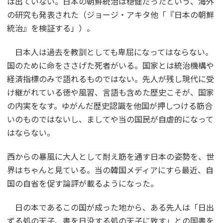
は出ていない。日本の朝鮮統治は穏健だったという、海外
の研究も発表された（ジョージ・アキタ他「『日本の朝鮮
統治』を検証する」）。
日本人は過去を教訓としても卑屈になってはならない。
国のために命をささげた死者がいる。国家とは統治機構や
経済指標のみで語れるものではない。先人が残し現代に受
け継がれている徳や風習、言語も含めた歴史こそが、国家
の内実をなす。ゆがんだ歴史認識を他国が押しつける筋合
いのものではないし、ましてや当の国民が自虐的になって
はならない。
西からの暴風に大人として耐え筋を通す日本の姿勢を、世
界はちゃんと見ている。当の韓国メディアにすら最近、自
国の自省を促す論評が載るようになった。
日の本であるこの国が成った地から、ある先人は「日出
ずる処の天子、書を日没する処の天子に致す」との国書を