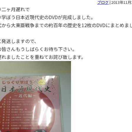
ブログ
|
2013年11月
り二ヶ月遅れで
り学ぼう日本近現代史のDVDが完成しました。
代から大東亜戦争までの約百年の歴史を12枚のDVDにまとめま
に発送しますので、
の皆さんもうしばらくお待ち下さい。
遅れましたことを重ねてお詫び致します。