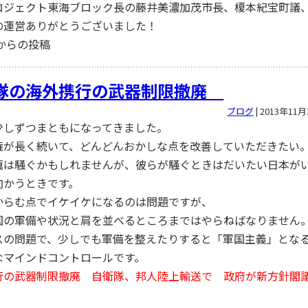
ロジェクト東海ブロック長の藤井美濃加茂市長、榎本紀宝町議
の運営ありがとうございました！
neからの投稿
隊の海外携行の武器制限撤廃
ブログ
|
2013年11月
少しずつまともになってきました。
権が長く続いて、どんどんおかしな点を改善していただきたい
翼は騒ぐかもしれませんが、彼らが騒ぐときはだいたい日本が
向かうときです。
からむ点でイケイケになるのは問題ですが、
国の軍備や状況と肩を並べるところまではやらねばなりません
スの問題で、少しでも軍備を整えたりすると「軍国主義」とな
なマインドコントロールです。
行の武器制限撤廃 自衛隊、邦人陸上輸送で 政府が新方針閣