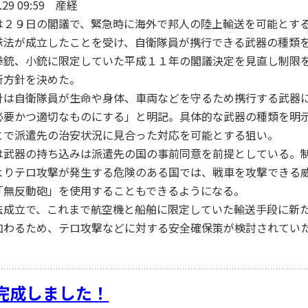
1.29 09:59 産経
２９日の閣議で、緊急時に海外で邦人の陸上輸送を可能とす
隊法が成立したことを受け、自衛隊員が携行できる武器の種類
拳銃、小銃に限定していた平成１１年の閣議決定を見直し制限
新方針を決めた。
は自衛隊員が生命や身体、車両などを守るため携行する武器
必要かつ適切なものにする」と明記。具体的な武器の種類を明
とで派遣先の治安状況に見合った対応を可能とする狙い。
武器の持ち込みは派遣先の国の事前同意を前提としている。
よりテロ攻撃が発生する危険のある国では、戦車を攻撃できる
「無反動砲」を使用することもできるようになる。
成立で、これまで航空機と船舶に限定していた輸送手段に新
加わるため、テロ攻撃などに対する安全確保策が検討されてい
D完成しました！