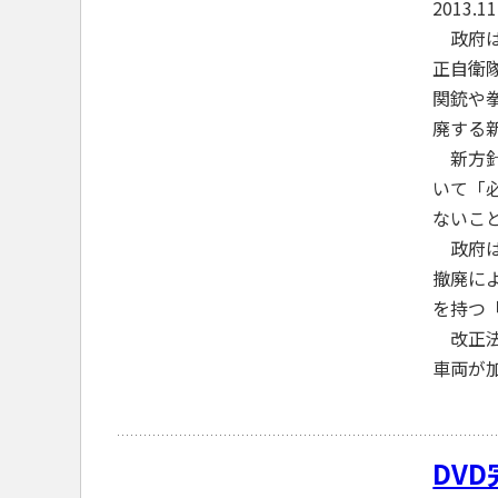
2013.1
政府は
正自衛
関銃や
廃する
新方針
いて「
ないこ
政府は
撤廃に
を持つ
改正法
車両が
DV