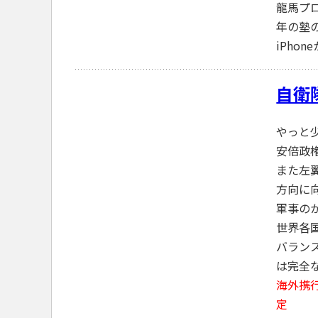
龍馬プ
年の塾
iPho
自衛
やっと
安倍政
また左
方向に
軍事の
世界各
バラン
は完全
海外携
定