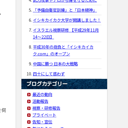
「予備自衛官訓練」と「日本精神」
マ
イシキカイカク大学が開講しました！
イスラエル視察研修 【平成29年11月
14〜22日】
平成30年の抱負と「イシキカイカ
ク.com」のオープン
中国に勝つ 日本の大戦略
四十にして惑わず
最近の動向
活動報告
視察・研修報告
を伺
プライベート
告知・宣伝