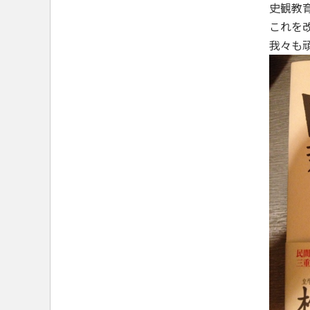
史観教
これを
我々も