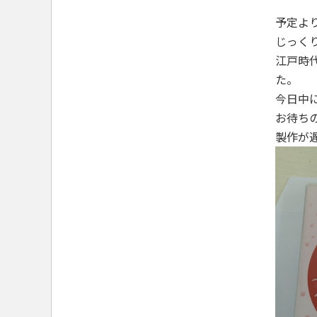
予定よ
じっく
江戸時
た。
今日中
お待ち
製作が