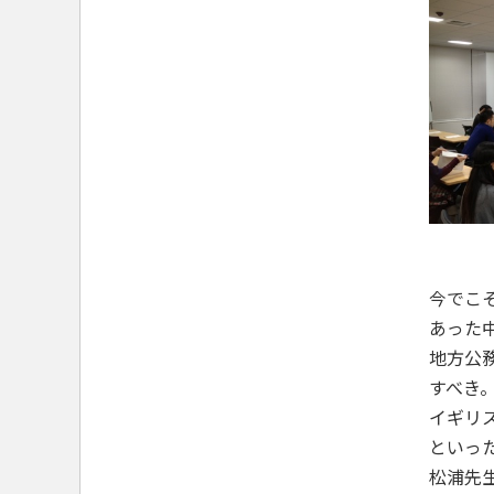
今でこ
あった
地方公
すべき
イギリ
といっ
松浦先