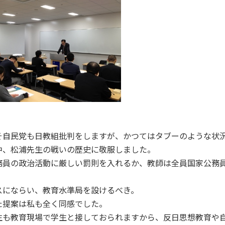
そ自民党も日教組批判をしますが、かつてはタブーのような状
中、松浦先生の戦いの歴史に敬服しました。
務員の政治活動に厳しい罰則を入れるか、教師は全員国家公務
。
スにならい、教育水準局を設けるべき。
た提案は私も全く同感でした。
生も教育現場で学生と接しておられますから、反日思想教育や