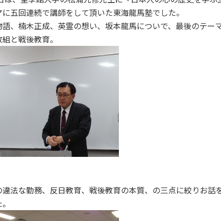
マに五回連続で講師をして頂いた東海龍馬塾でした。
物語、楠木正成、英霊の想い、坂本龍馬についで、最後のテー
教組と戦後教育。
の違法な勤務、反日教育、戦後教育の本質、の三点に絞りお話
た。