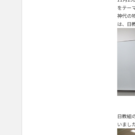
をテー
神代の
は、日
日教組
いまし