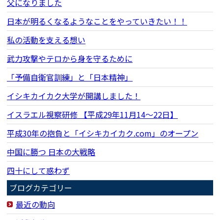
父になりました
日本が明るくなるようなことをやっていきたい！！
私の活動を支える想い
武力攻撃やテロから身を守るために
「予備自衛官訓練」と「日本精神」
イシキカイカク大学が開講しました！
イスラエル視察研修 【平成29年11月14〜22日】
平成30年の抱負と「イシキカイカク.com」のオープン
中国に勝つ 日本の大戦略
四十にして惑わず
ブログカテゴリー
最近の動向