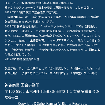
することで、教育の課題と地方経済の疲弊を実感する。
政治からのアプローチで「日本の若者の意識を変える」ことを目指し、
2007年に29歳で吹田市議会議員に初当選。
市議は2期6年、吹田市議会の副議長まで務め、2012年議員辞職して衆議院
議員選挙に自民党から挑戦するも落選。
2013年に株式会社を設立。インターネットチャンネル「CGS」を開設し、
政治や歴史、経済をテーマに毎日番組を配信し、若者の意識改革に努める。
また、日本人の意識改革のための海外研修及びセミナーや、「ＣＧＳ」とリ
ンクした「歴史」「主権者教育」「キャリアデザイン」「政治のしくみ」な
どをテーマにした講演は、若い世代を中心に多くの支持を得ている。2020
年、「参政党」を結党し、世の中の仕組みやあり方を伝えながら、国民の政
治参加を促している。
2022年に参議院議員に当選。
執筆活動も行い、主な著書として「坂本龍馬に学ぶ「仲間をつくる力」（き
ずな出版）「子供たちに伝えたい「本当の日本」」（青林堂）などがある。
神谷宗幣 国会事務所
〒100-8962 東京都千代田区永田町2-1-1 参議院議員会館
520号室
Copyright © Sohei Kamiya All Rights Reserved.