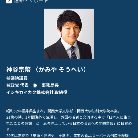
神谷宗幣 （かみや そうへい）
参議院議員
参政党 代表 兼 事務局長
イシキカイカク株式会社 取締役
昭和52年福井県生まれ。関西大学文学部・関西大学法科大学院卒業。
21歳の時、1年間海外で生活し、外国の若者と交流する中で「日本人に生ま
れたことの感謝」と「思考停止している日本の若者への問題意識」に目覚め
る。
20代は高校で「英語と世界史」を教え、実家の食品スーパーの倒産を経験