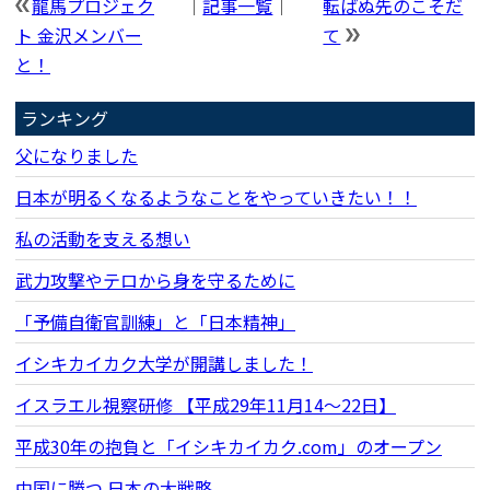
龍馬プロジェク
｜
記事一覧
｜
転ばぬ先のこそだ
ト 金沢メンバー
て
と！
ランキング
父になりました
日本が明るくなるようなことをやっていきたい！！
私の活動を支える想い
武力攻撃やテロから身を守るために
「予備自衛官訓練」と「日本精神」
イシキカイカク大学が開講しました！
イスラエル視察研修 【平成29年11月14〜22日】
平成30年の抱負と「イシキカイカク.com」のオープン
中国に勝つ 日本の大戦略