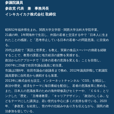
参議院議員
参政党 代表 兼 事務局長
イシキカイカク株式会社 取締役
昭和52年福井県生まれ。関西大学文学部・関西大学法科大学院卒業。
21歳の時、1年間海外で生活し、外国の若者と交流する中で「日本人に生ま
れたことの感謝」と「思考停止している日本の若者への問題意識」に目覚め
る。
20代は高校で「英語と世界史」を教え、実家の食品スーパーの倒産を経験
することで、教育の課題と地方経済の疲弊を実感する。
政治からのアプローチで「日本の若者の意識を変える」ことを目指し、
2007年に29歳で吹田市議会議員に初当選。
市議は2期6年、吹田市議会の副議長まで務め、2012年議員辞職して衆議院
議員選挙に自民党から挑戦するも落選。
2013年に株式会社を設立。インターネットチャンネル「CGS」を開設し、
政治や歴史、経済をテーマに毎日番組を配信し、若者の意識改革に努める。
また、日本人の意識改革のための海外研修及びセミナーや、「ＣＧＳ」とリ
ンクした「歴史」「主権者教育」「キャリアデザイン」「政治のしくみ」な
どをテーマにした講演は、若い世代を中心に多くの支持を得ている。2020
年、「参政党」を結党し、世の中の仕組みやあり方を伝えながら、国民の政
治参加を促している。