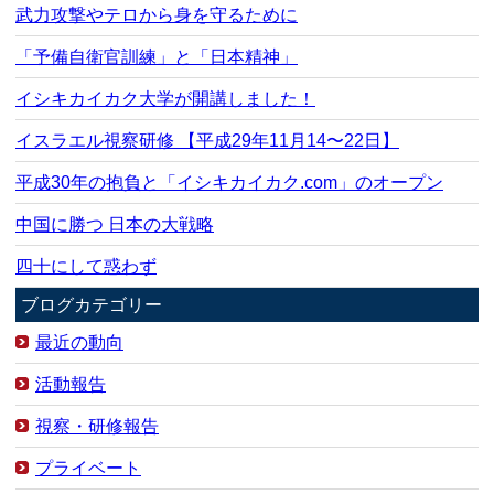
武力攻撃やテロから身を守るために
「予備自衛官訓練」と「日本精神」
イシキカイカク大学が開講しました！
イスラエル視察研修 【平成29年11月14〜22日】
平成30年の抱負と「イシキカイカク.com」のオープン
中国に勝つ 日本の大戦略
四十にして惑わず
ブログカテゴリー
最近の動向
活動報告
視察・研修報告
プライベート