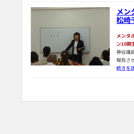
メン
松崎
メンタ
ン10期
神谷議
報告さ
続きを