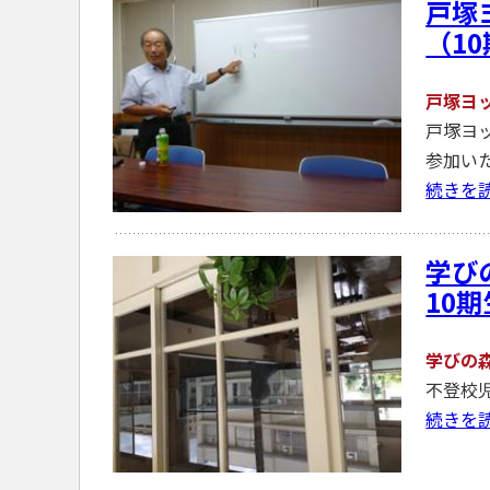
戸塚
（1
戸塚ヨ
戸塚ヨ
参加い
続きを
学び
10
学びの
不登校
続きを