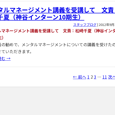
タルマネージメント講義を受講して 文責
千夏（神谷インターン10期生）
スタッフブログ
|
2012年9月
ルマネージメント講義を受講して 文責：松崎千夏（神谷イン
生）
員の勧めで、メンタルマネージメントについての講義を受けた
せていただきます。
読む
→
← 前へ
1
2
3
…
11
次へ