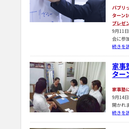
パブリ
ターン1
プレゼ
9月1
会に参
続きを
家事
ター
家事塾
9月1
開かれ
続きを