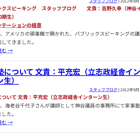
スタッフブログ
|
2012年9月
ックスピーキング スタッフブログ 文責：吉野久幸（神谷
0期生）
ンテーションの極意
1日、アメリカの領事館で開かれた、パブリックスピーキングの講
加してきました。
読む
→
塾について 文責：平充宏（立志政経舎イ
ン生）
スタッフブログ
|
2012年9月
について 文責：平充宏（立志政経舎インターン生）
4日、海老谷千代子さんが講師として神谷議員の事務所にて家事
ました。
読む
→