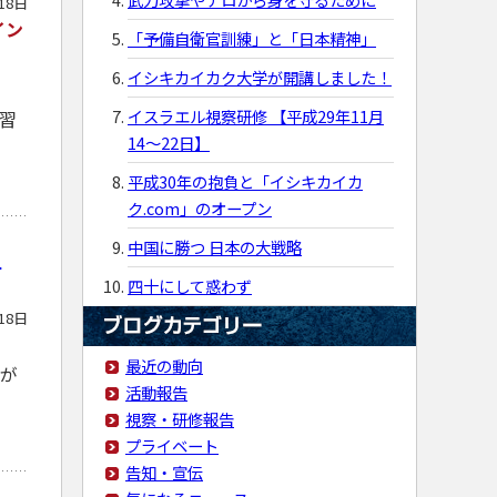
18日
イン
「予備自衛官訓練」と「日本精神」
イシキカイカク大学が開講しました！
イスラエル視察研修 【平成29年11月
習
14〜22日】
平成30年の抱負と「イシキカイカ
ク.com」のオープン
ン
中国に勝つ 日本の大戦略
四十にして惑わず
18日
最近の動向
塾が
活動報告
視察・研修報告
プライベート
告知・宣伝