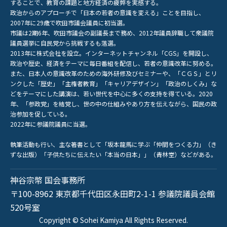
することで、教育の課題と地方経済の疲弊を実感する。
政治からのアプローチで「日本の若者の意識を変える」ことを目指し、
2007年に29歳で吹田市議会議員に初当選。
市議は2期6年、吹田市議会の副議長まで務め、2012年議員辞職して衆議院
議員選挙に自民党から挑戦するも落選。
2013年に株式会社を設立。インターネットチャンネル「CGS」を開設し、
政治や歴史、経済をテーマに毎日番組を配信し、若者の意識改革に努める。
また、日本人の意識改革のための海外研修及びセミナーや、「ＣＧＳ」とリ
ンクした「歴史」「主権者教育」「キャリアデザイン」「政治のしくみ」な
どをテーマにした講演は、若い世代を中心に多くの支持を得ている。2020
年、「参政党」を結党し、世の中の仕組みやあり方を伝えながら、国民の政
治参加を促している。
2022年に参議院議員に当選。
執筆活動も行い、主な著書として「坂本龍馬に学ぶ「仲間をつくる力」（き
ずな出版）「子供たちに伝えたい「本当の日本」」（青林堂）などがある。
神谷宗幣 国会事務所
〒100-8962 東京都千代田区永田町2-1-1 参議院議員会館
520号室
Copyright © Sohei Kamiya All Rights Reserved.