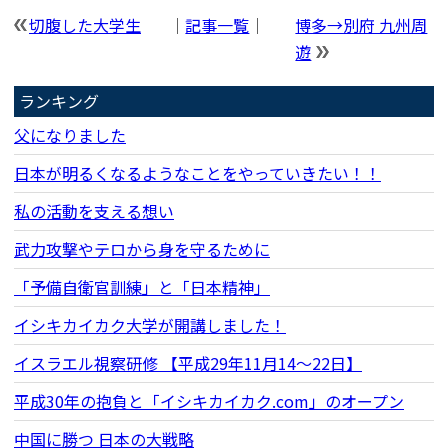
切腹した大学生
｜
記事一覧
｜
博多→別府 九州周
遊
ランキング
父になりました
日本が明るくなるようなことをやっていきたい！！
私の活動を支える想い
武力攻撃やテロから身を守るために
「予備自衛官訓練」と「日本精神」
イシキカイカク大学が開講しました！
イスラエル視察研修 【平成29年11月14〜22日】
平成30年の抱負と「イシキカイカク.com」のオープン
中国に勝つ 日本の大戦略