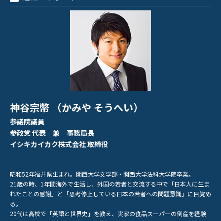
神谷宗幣 （かみや そうへい）
参議院議員
参政党 代表 兼 事務局長
イシキカイカク株式会社 取締役
昭和52年福井県生まれ。関西大学文学部・関西大学法科大学院卒業。
21歳の時、1年間海外で生活し、外国の若者と交流する中で「日本人に生ま
れたことの感謝」と「思考停止している日本の若者への問題意識」に目覚め
る。
20代は高校で「英語と世界史」を教え、実家の食品スーパーの倒産を経験