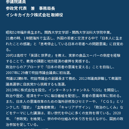
参議院議員
参政党 代表 兼 事務局長
イシキカイカク株式会社 取締役
昭和52年福井県生まれ。関西大学文学部・関西大学法科大学院卒業。
21歳の時、1年間海外で生活し、外国の若者と交流する中で「日本人に生ま
れたことの感謝」と「思考停止している日本の若者への問題意識」に目覚め
る。
20代は高校で「英語と世界史」を教え、実家の食品スーパーの倒産を経験
することで、教育の課題と地方経済の疲弊を実感する。
政治からのアプローチで「日本の若者の意識を変える」ことを目指し、
2007年に29歳で吹田市議会議員に初当選。
市議は2期6年、吹田市議会の副議長まで務め、2012年議員辞職して衆議院
議員選挙に自民党から挑戦するも落選。
2013年に株式会社を設立。インターネットチャンネル「CGS」を開設し、
政治や歴史、経済をテーマに毎日番組を配信し、若者の意識改革に努める。
また、日本人の意識改革のための海外研修及びセミナーや、「ＣＧＳ」とリ
ンクした「歴史」「主権者教育」「キャリアデザイン」「政治のしくみ」な
どをテーマにした講演は、若い世代を中心に多くの支持を得ている。2020
年、「参政党」を結党し、世の中の仕組みやあり方を伝えながら、国民の政
治参加を促している。