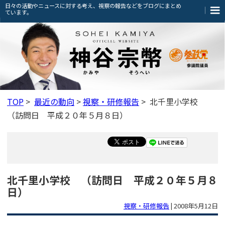
日々の活動やニュースに対する考え、視察の報告などをブログにまとめ
ています。
TOP
>
最近の動向
>
視察・研修報告
> 北千里小学校
（訪問日 平成２０年５月８日）
北千里小学校 （訪問日 平成２０年５月８
日）
視察・研修報告
|
2008年5月12日