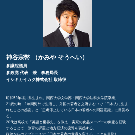
神谷宗幣 （かみや そうへい）
参議院議員
参政党 代表 兼 事務局長
イシキカイカク株式会社 取締役
昭和52年福井県生まれ。関西大学文学部・関西大学法科大学院卒業。
21歳の時、1年間海外で生活し、外国の若者と交流する中で「日本人に生ま
れたことの感謝」と「思考停止している日本の若者への問題意識」に目覚め
る。
20代は高校で「英語と世界史」を教え、実家の食品スーパーの倒産を経験
することで、教育の課題と地方経済の疲弊を実感する。
政治からのアプローチで「日本の若者の意識を変える」ことを目指し、