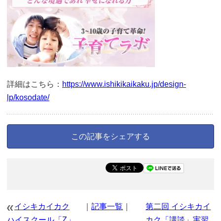
詳細はこちら：
https://www.ishikikaikaku.jp/design-
lp/kosodate/
この記事をシェアする
イシキカイカク
｜
記事一覧
｜
第二回 イシキカイ
ハイスクール「Z」
カク「講談」実習