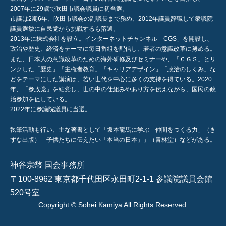
2007年に29歳で吹田市議会議員に初当選。
市議は2期6年、吹田市議会の副議長まで務め、2012年議員辞職して衆議院
議員選挙に自民党から挑戦するも落選。
2013年に株式会社を設立。インターネットチャンネル「CGS」を開設し、
政治や歴史、経済をテーマに毎日番組を配信し、若者の意識改革に努める。
また、日本人の意識改革のための海外研修及びセミナーや、「ＣＧＳ」とリ
ンクした「歴史」「主権者教育」「キャリアデザイン」「政治のしくみ」な
どをテーマにした講演は、若い世代を中心に多くの支持を得ている。2020
年、「参政党」を結党し、世の中の仕組みやあり方を伝えながら、国民の政
治参加を促している。
2022年に参議院議員に当選。
執筆活動も行い、主な著書として「坂本龍馬に学ぶ「仲間をつくる力」（き
ずな出版）「子供たちに伝えたい「本当の日本」」（青林堂）などがある。
神谷宗幣 国会事務所
〒100-8962 東京都千代田区永田町2-1-1 参議院議員会館
520号室
Copyright © Sohei Kamiya All Rights Reserved.