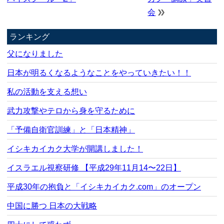
会
ランキング
父になりました
日本が明るくなるようなことをやっていきたい！！
私の活動を支える想い
武力攻撃やテロから身を守るために
「予備自衛官訓練」と「日本精神」
イシキカイカク大学が開講しました！
イスラエル視察研修 【平成29年11月14〜22日】
平成30年の抱負と「イシキカイカク.com」のオープン
中国に勝つ 日本の大戦略