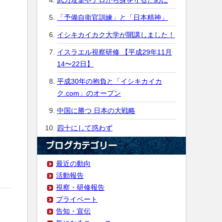
武力攻撃やテロから身を守るために
「予備自衛官訓練」と「日本精神」
イシキカイカク大学が開講しました！
イスラエル視察研修 【平成29年11月
14〜22日】
平成30年の抱負と「イシキカイカ
ク.com」のオープン
中国に勝つ 日本の大戦略
四十にして惑わず
最近の動向
活動報告
視察・研修報告
プライベート
告知・宣伝