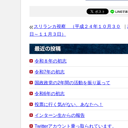
スリランカ視察 （平成２４年１０月３０
｜
日～１１月３日）
令和８年の初志
令和7年の初志
国政政党の2年間の活動を振り返って
令和6年の初志
投票に行く気がない、あなたへ！
インターン生からの報告
Twitterアカウント乗っ取られています。