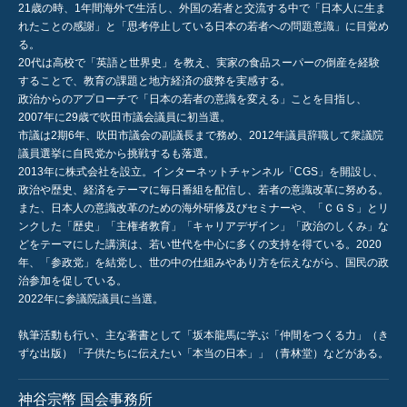
21歳の時、1年間海外で生活し、外国の若者と交流する中で「日本人に生ま
れたことの感謝」と「思考停止している日本の若者への問題意識」に目覚め
る。
20代は高校で「英語と世界史」を教え、実家の食品スーパーの倒産を経験
することで、教育の課題と地方経済の疲弊を実感する。
政治からのアプローチで「日本の若者の意識を変える」ことを目指し、
2007年に29歳で吹田市議会議員に初当選。
市議は2期6年、吹田市議会の副議長まで務め、2012年議員辞職して衆議院
議員選挙に自民党から挑戦するも落選。
2013年に株式会社を設立。インターネットチャンネル「CGS」を開設し、
政治や歴史、経済をテーマに毎日番組を配信し、若者の意識改革に努める。
また、日本人の意識改革のための海外研修及びセミナーや、「ＣＧＳ」とリ
ンクした「歴史」「主権者教育」「キャリアデザイン」「政治のしくみ」な
どをテーマにした講演は、若い世代を中心に多くの支持を得ている。2020
年、「参政党」を結党し、世の中の仕組みやあり方を伝えながら、国民の政
治参加を促している。
2022年に参議院議員に当選。
執筆活動も行い、主な著書として「坂本龍馬に学ぶ「仲間をつくる力」（き
ずな出版）「子供たちに伝えたい「本当の日本」」（青林堂）などがある。
神谷宗幣 国会事務所