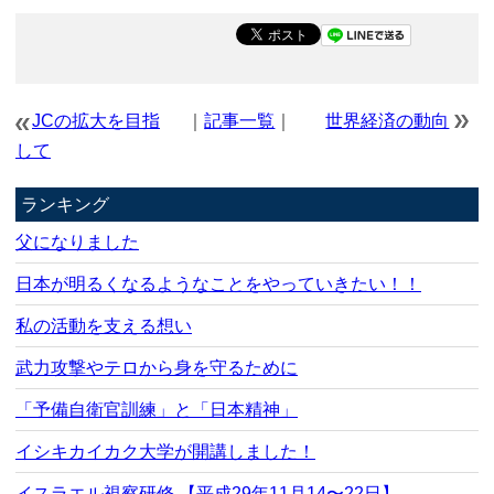
JCの拡大を目指
｜
記事一覧
｜
世界経済の動向
して
ランキング
父になりました
日本が明るくなるようなことをやっていきたい！！
私の活動を支える想い
武力攻撃やテロから身を守るために
「予備自衛官訓練」と「日本精神」
イシキカイカク大学が開講しました！
イスラエル視察研修 【平成29年11月14〜22日】