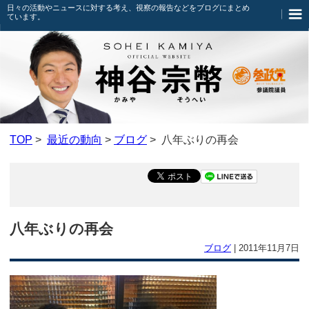
日々の活動やニュースに対する考え、視察の報告などをブログにまとめ
ています。
TOP
>
最近の動向
>
ブログ
> 八年ぶりの再会
八年ぶりの再会
ブログ
|
2011年11月7日