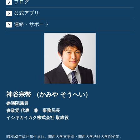
ブログ
公式アプリ
連絡・サポート
神谷宗幣 （かみや そうへい）
参議院議員
参政党 代表 兼 事務局長
イシキカイカク株式会社 取締役
昭和52年福井県生まれ。関西大学文学部・関西大学法科大学院卒業。