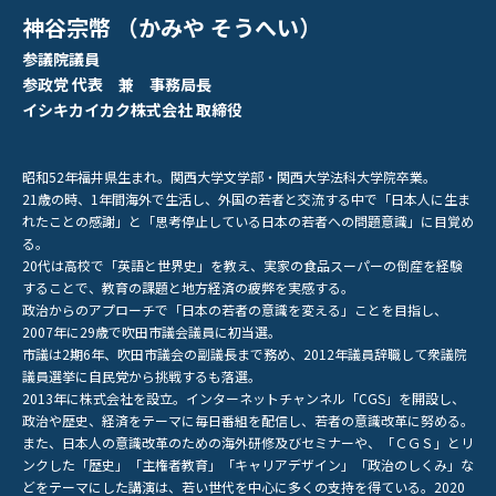
神谷宗幣 （かみや そうへい）
参議院議員
参政党 代表 兼 事務局長
イシキカイカク株式会社 取締役
昭和52年福井県生まれ。関西大学文学部・関西大学法科大学院卒業。
21歳の時、1年間海外で生活し、外国の若者と交流する中で「日本人に生ま
れたことの感謝」と「思考停止している日本の若者への問題意識」に目覚め
る。
20代は高校で「英語と世界史」を教え、実家の食品スーパーの倒産を経験
することで、教育の課題と地方経済の疲弊を実感する。
政治からのアプローチで「日本の若者の意識を変える」ことを目指し、
2007年に29歳で吹田市議会議員に初当選。
市議は2期6年、吹田市議会の副議長まで務め、2012年議員辞職して衆議院
議員選挙に自民党から挑戦するも落選。
2013年に株式会社を設立。インターネットチャンネル「CGS」を開設し、
政治や歴史、経済をテーマに毎日番組を配信し、若者の意識改革に努める。
また、日本人の意識改革のための海外研修及びセミナーや、「ＣＧＳ」とリ
ンクした「歴史」「主権者教育」「キャリアデザイン」「政治のしくみ」な
どをテーマにした講演は、若い世代を中心に多くの支持を得ている。2020