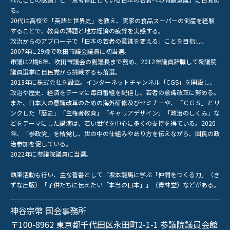
る。
20代は高校で「英語と世界史」を教え、実家の食品スーパーの倒産を経験
することで、教育の課題と地方経済の疲弊を実感する。
政治からのアプローチで「日本の若者の意識を変える」ことを目指し、
2007年に29歳で吹田市議会議員に初当選。
市議は2期6年、吹田市議会の副議長まで務め、2012年議員辞職して衆議院
議員選挙に自民党から挑戦するも落選。
2013年に株式会社を設立。インターネットチャンネル「CGS」を開設し、
政治や歴史、経済をテーマに毎日番組を配信し、若者の意識改革に努める。
また、日本人の意識改革のための海外研修及びセミナーや、「ＣＧＳ」とリ
ンクした「歴史」「主権者教育」「キャリアデザイン」「政治のしくみ」な
どをテーマにした講演は、若い世代を中心に多くの支持を得ている。2020
年、「参政党」を結党し、世の中の仕組みやあり方を伝えながら、国民の政
治参加を促している。
2022年に参議院議員に当選。
執筆活動も行い、主な著書として「坂本龍馬に学ぶ「仲間をつくる力」（き
ずな出版）「子供たちに伝えたい「本当の日本」」（青林堂）などがある。
神谷宗幣 国会事務所
〒100-8962 東京都千代田区永田町2-1-1 参議院議員会館