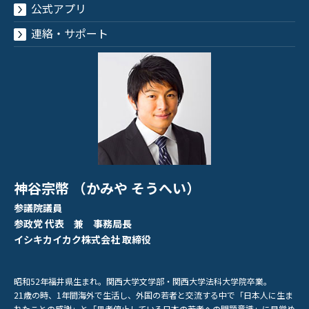
公式アプリ
連絡・サポート
神谷宗幣 （かみや そうへい）
参議院議員
参政党 代表 兼 事務局長
イシキカイカク株式会社 取締役
昭和52年福井県生まれ。関西大学文学部・関西大学法科大学院卒業。
21歳の時、1年間海外で生活し、外国の若者と交流する中で「日本人に生ま
れたことの感謝」と「思考停止している日本の若者への問題意識」に目覚め