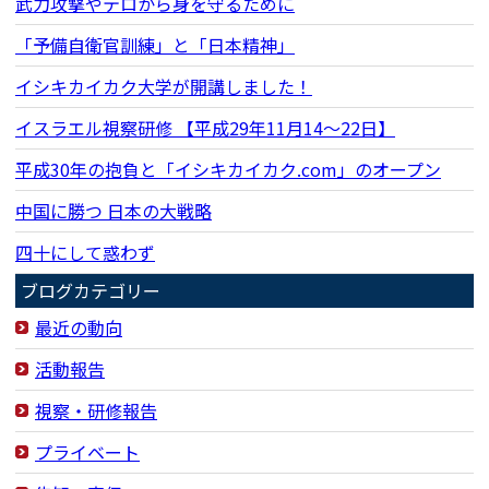
武力攻撃やテロから身を守るために
「予備自衛官訓練」と「日本精神」
イシキカイカク大学が開講しました！
イスラエル視察研修 【平成29年11月14〜22日】
平成30年の抱負と「イシキカイカク.com」のオープン
中国に勝つ 日本の大戦略
四十にして惑わず
ブログカテゴリー
最近の動向
活動報告
視察・研修報告
プライベート