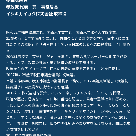
参政党 代表 兼 事務局長
イシキカイカク株式会社 取締役
昭和52年福井県生まれ。関西大学文学部・関西大学法科大学院卒業。
21歳の時、1年間海外で生活し、外国の若者と交流する中で「日本人に生ま
れたことの感謝」と「思考停止している日本の若者への問題意識」に目覚め
る。
20代は高校で「英語と世界史」を教え、実家の食品スーパーの倒産を経験
することで、教育の課題と地方経済の疲弊を実感する。
政治からのアプローチで「日本の若者の意識を変える」ことを目指し、
2007年に29歳で吹田市議会議員に初当選。
市議は2期6年、吹田市議会の副議長まで務め、2012年議員辞職して衆議院
議員選挙に自民党から挑戦するも落選。
2013年に株式会社を設立。インターネットチャンネル「CGS」を開設し、
政治や歴史、経済をテーマに毎日番組を配信し、若者の意識改革に努める。
また、日本人の意識改革のための海外研修及びセミナーや、「ＣＧＳ」とリ
ンクした「歴史」「主権者教育」「キャリアデザイン」「政治のしくみ」な
どをテーマにした講演は、若い世代を中心に多くの支持を得ている。2020
年、「参政党」を結党し、世の中の仕組みやあり方を伝えながら、国民の政
治参加を促している。
2022年に参議院議員に当選。