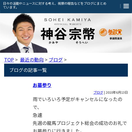
日々の活動やニュースに対する考え、視察の報告などをブログにまとめ
ています。
TOP
>
最近の動向
>
ブログ
>
ブログの記事一覧
お墓参り
ブログ
|
2010年6月13日
雨でいろいろ予定がキャンセルになったの
で、
急遽
先週の龍馬プロジェクト総会の成功のお礼で
お墓参りに行きました。