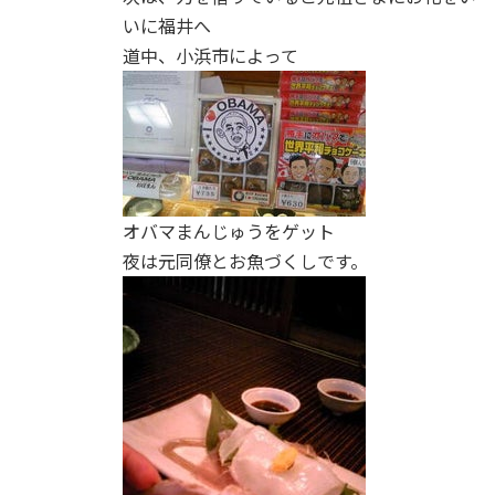
いに福井へ
道中、小浜市によって
オバマまんじゅうをゲット
夜は元同僚とお魚づくしです。