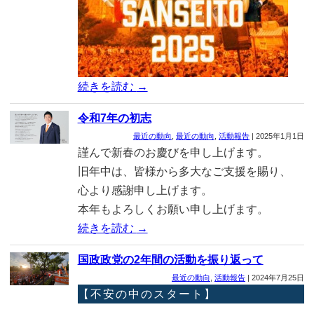
続きを読む
→
令和7年の初志
最近の動向
,
最近の動向
,
活動報告
|
2025年1月1日
謹んで新春のお慶びを申し上げます。
旧年中は、皆様から多大なご支援を賜り、
心より感謝申し上げます。
本年もよろしくお願い申し上げます。
続きを読む
→
国政政党の2年間の活動を振り返って
最近の動向
,
活動報告
|
2024年7月25日
【不安の中のスタート】