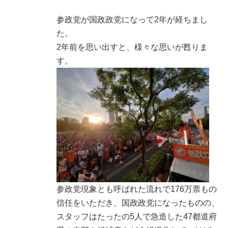
参政党が国政政党になって2年が経ちまし
た。
2年前を思い出すと、様々な思いが甦りま
す。
参政党現象とも呼ばれた流れで176万票もの
信任をいただき、国政政党になったものの、
スタッフはたったの5人で急造した47都道府