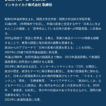
イシキカイカク株式会社 取締役
昭和52年福井県生まれ。関西大学文学部・関西大学法科大学院卒業。
21歳の時、1年間海外で生活し、外国の若者と交流する中で「日本人に生ま
れたことの感謝」と「思考停止している日本の若者への問題意識」に目覚め
る。
20代は高校で「英語と世界史」を教え、実家の食品スーパーの倒産を経験
することで、教育の課題と地方経済の疲弊を実感する。
政治からのアプローチで「日本の若者の意識を変える」ことを目指し、
2007年に29歳で吹田市議会議員に初当選。
市議は2期6年、吹田市議会の副議長まで務め、2012年議員辞職して衆議院
議員選挙に自民党から挑戦するも落選。
2013年に株式会社を設立。インターネットチャンネル「CGS」を開設し、
政治や歴史、経済をテーマに毎日番組を配信し、若者の意識改革に努める。
また、日本人の意識改革のための海外研修及びセミナーや、「ＣＧＳ」とリ
ンクした「歴史」「主権者教育」「キャリアデザイン」「政治のしくみ」な
どをテーマにした講演は、若い世代を中心に多くの支持を得ている。2020
年、「参政党」を結党し、世の中の仕組みやあり方を伝えながら、国民の政
治参加を促している。
2022年に参議院議員に当選。