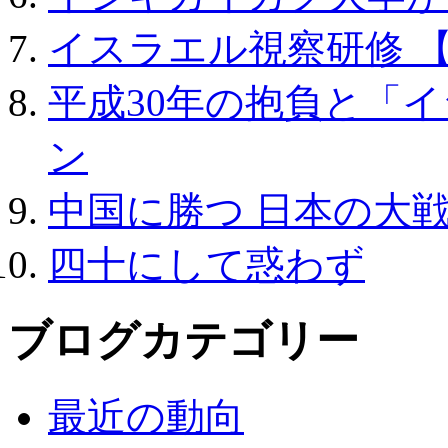
イスラエル視察研修 【平
平成30年の抱負と「イ
ン
中国に勝つ 日本の大
四十にして惑わず
ブログカテゴリー
最近の動向