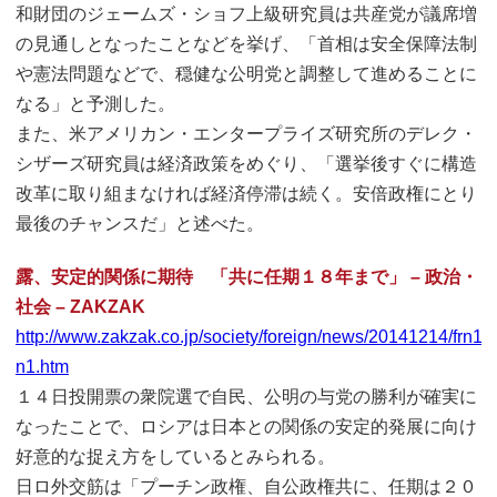
和財団のジェームズ・ショフ上級研究員は共産党が議席増
の見通しとなったことなどを挙げ、「首相は安全保障法制
や憲法問題などで、穏健な公明党と調整して進めることに
なる」と予測した。
また、米アメリカン・エンタープライズ研究所のデレク・
シザーズ研究員は経済政策をめぐり、「選挙後すぐに構造
改革に取り組まなければ経済停滞は続く。安倍政権にとり
最後のチャンスだ」と述べた。
露、安定的関係に期待 「共に任期１８年まで」 – 政治・
社会 – ZAKZAK
http://www.zakzak.co.jp/society/foreign/news/20141214/frn
n1.htm
１４日投開票の衆院選で自民、公明の与党の勝利が確実に
なったことで、ロシアは日本との関係の安定的発展に向け
好意的な捉え方をしているとみられる。
日ロ外交筋は「プーチン政権、自公政権共に、任期は２０