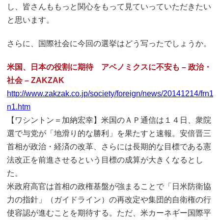
し、皆さんももっと関心をもって見ていっていただきたい
と思います。
さらに、国際社会に今回の選挙はどう写ったでしょうか。
米国、日本の役割に期待 アベノミクスに不安も – 政治・
社会 – ZAKZAK
http://www.zakzak.co.jp/society/foreign/news/20141214/frn
n1.htm
【ワシントン＝加納宏幸】米国のＡＰ通信は１４日、衆院
選で与党が「地滑り的な勝利」を果たすと速報。安倍晋三
首相が政治・経済の改革、さらには長期的な目標である憲
法改正を前進させるという目標の成算が大きくなるとし
た。
米政府高官は首相の政権基盤が強まることで「日米防衛協
力の指針」（ガイドライン）の再改定や集団的自衛権の行
使容認が進むことを期待する。ただ、米カーネギー国際平