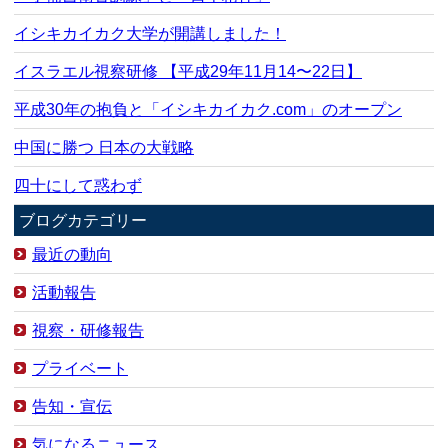
イシキカイカク大学が開講しました！
イスラエル視察研修 【平成29年11月14〜22日】
平成30年の抱負と「イシキカイカク.com」のオープン
中国に勝つ 日本の大戦略
四十にして惑わず
ブログカテゴリー
最近の動向
活動報告
視察・研修報告
プライベート
告知・宣伝
気になるニュース