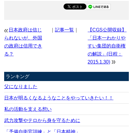
日本政府は信じ
｜
記事一覧
｜
【CGS公開収録】
られないが、外国
「日本一わかりや
の政府は信用でき
すい集団的自衛権
る？
の解説」(日程：
2015.1.30)
ランキング
父になりました
日本が明るくなるようなことをやっていきたい！！
私の活動を支える想い
武力攻撃やテロから身を守るために
「予備自衛官訓練」と「日本精神」