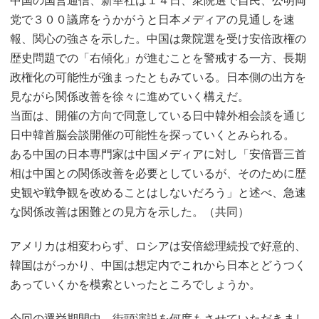
中国の国営通信、新華社は１４日、衆院選で自民、公明両
党で３００議席をうかがうと日本メディアの見通しを速
報、関心の強さを示した。中国は衆院選を受け安倍政権の
歴史問題での「右傾化」が進むことを警戒する一方、長期
政権化の可能性が強まったともみている。日本側の出方を
見ながら関係改善を徐々に進めていく構えだ。
当面は、開催の方向で同意している日中韓外相会談を通じ
日中韓首脳会談開催の可能性を探っていくとみられる。
ある中国の日本専門家は中国メディアに対し「安倍晋三首
相は中国との関係改善を必要としているが、そのために歴
史観や戦争観を改めることはしないだろう」と述べ、急速
な関係改善は困難との見方を示した。（共同）
アメリカは相変わらず、ロシアは安倍総理続投で好意的、
韓国はがっかり、中国は想定内でこれから日本とどうつく
あっていくかを模索といったところでしょうか。
今回の選挙期間中、街頭演説を何度もさせていただきまし