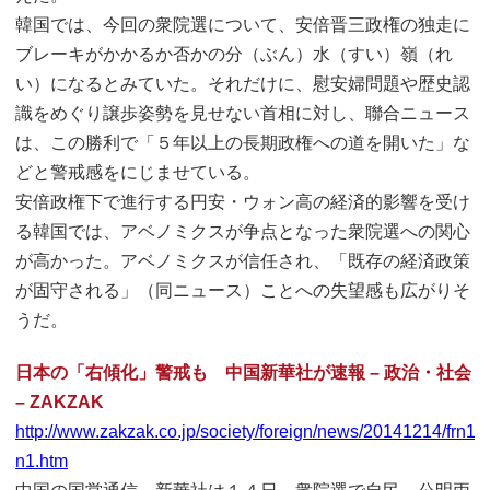
韓国では、今回の衆院選について、安倍晋三政権の独走に
ブレーキがかかるか否かの分（ぶん）水（すい）嶺（れ
い）になるとみていた。それだけに、慰安婦問題や歴史認
識をめぐり譲歩姿勢を見せない首相に対し、聯合ニュース
は、この勝利で「５年以上の長期政権への道を開いた」な
どと警戒感をにじませている。
安倍政権下で進行する円安・ウォン高の経済的影響を受け
る韓国では、アベノミクスが争点となった衆院選への関心
が高かった。アベノミクスが信任され、「既存の経済政策
が固守される」（同ニュース）ことへの失望感も広がりそ
うだ。
日本の「右傾化」警戒も 中国新華社が速報 – 政治・社会
– ZAKZAK
http://www.zakzak.co.jp/society/foreign/news/20141214/frn
n1.htm