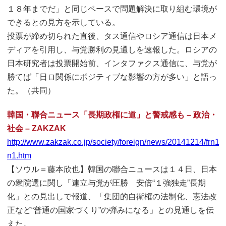
１８年までだ」と同じペースで問題解決に取り組む環境が
できるとの見方を示している。
投票が締め切られた直後、タス通信やロシア通信は日本メ
ディアを引用し、与党勝利の見通しを速報した。ロシアの
日本研究者は投票開始前、インタファクス通信に、与党が
勝てば「日ロ関係にポジティブな影響の方が多い」と語っ
た。（共同）
韓国・聯合ニュース「長期政権に道」と警戒感も – 政治・
社会 – ZAKZAK
http://www.zakzak.co.jp/society/foreign/news/20141214/frn
n1.htm
【ソウル＝藤本欣也】韓国の聯合ニュースは１４日、日本
の衆院選に関し「連立与党が圧勝 安倍“１強独走”長期
化」との見出しで報道、「集団的自衛権の法制化、憲法改
正など“普通の国家づくり”の弾みになる」との見通しを伝
えた。